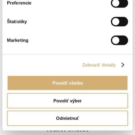
Preferencie
NAŠA PONUKA
Modely FORD
Štatistiky
Skladové vozidlá
Jazdené vozidlá
Marketing
DÔLEŽITÉ ODKAZY
O nás
Zobraziť detaily
Aktuality
Financovanie
Povoliť všetko
Servis vozidiel
Kontakt
Povoliť výber
SLEDUJTE NÁS
EUROMOTOR Banská Bystrica
Autorizovaný predaj a servis vozidiel Ford
Odmietnuť
Instagram
Facebook
NAŠA PONUKA