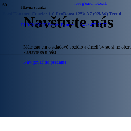
ford@euromotor.sk
Hlavná stránka:
Ford Tourneo Courier 1.0 EcoBoost 125k A7 (92kW) Trend
Navštívte nás
EUROMOTOR Banská Bystrica
048 / 472 77 77
Máte záujem o skladové vozidlo a chceli by ste si ho obzr
Zastavte sa u nás!
Navigovať do predajne