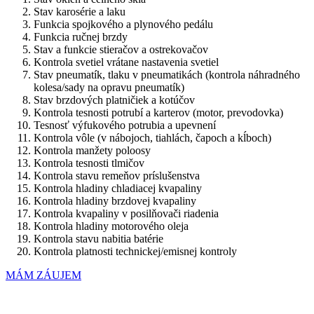
Stav karosérie a laku
Funkcia spojkového a plynového pedálu
Funkcia ručnej brzdy
Stav a funkcie stieračov a ostrekovačov
Kontrola svetiel vrátane nastavenia svetiel
Stav pneumatík, tlaku v pneumatikách (kontrola náhradného
kolesa/sady na opravu pneumatík)
Stav brzdových platničiek a kotúčov
Kontrola tesnosti potrubí a karterov (motor, prevodovka)
Tesnosť výfukového potrubia a upevnení
Kontrola vôle (v nábojoch, tiahlách, čapoch a kĺboch)
Kontrola manžety poloosy
Kontrola tesnosti tlmičov
Kontrola stavu remeňov príslušenstva
Kontrola hladiny chladiacej kvapaliny
Kontrola hladiny brzdovej kvapaliny
Kontrola kvapaliny v posilňovači riadenia
Kontrola hladiny motorového oleja
Kontrola stavu nabitia batérie
Kontrola platnosti technickej/emisnej kontroly
MÁM ZÁUJEM