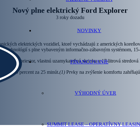
Nový plne elektrický Ford Explorer
3 roky dozadu
NOVINKY
nických elektrických vozidiel, ktoré vychádzajú z amerických koreňov
nych technológií s plne vybaveným informačno-zábavným systémom, 15-
ieť?
ý úložný priestor, vlastnú uzamykateľnú skrinku a 17-litrová stredová
FINANCOVANIE
 10 do 80 percent za 25 minút.
(1)
Prvky na zvýšenie komfortu zahŕňajú
VÝHODNÝ ÚVER
SUMMIT LEASE – OPERATÍVNY LEASI